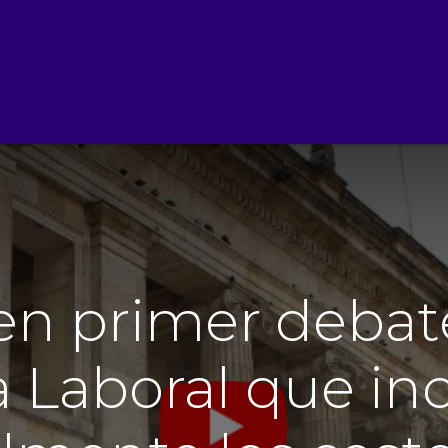
nal
Instituto de Educación
Afiliate
Beneficios
Refer
en primer debate
 Laboral que in