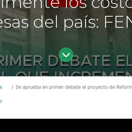
lmente los costo
sas del país: F
s
Se aprueba en primer debate el proyecto de Reforma Laboral que incrementaría sustancialmente los costos par
r